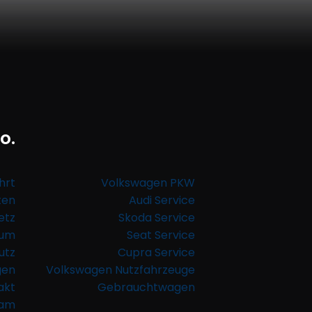
o.
hrt
Volkswagen PKW
ten
Audi Service
etz
Skoda Service
sum
Seat Service
utz
Cupra Service
gen
Volkswagen Nutzfahrzeuge
akt
Gebrauchtwagen
ram