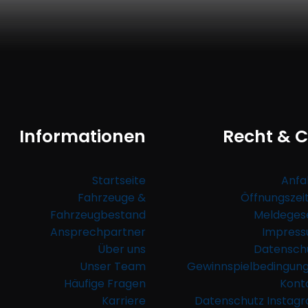
Informationen
Recht & C
Startseite
Anfa
Fahrzeuge &
Öffnungszei
Fahrzeugbestand
Meldeges
Ansprechpartner
Impres
Über uns
Datensch
Unser Team
Gewinnspielbedingun
Häufige Fragen
Kont
Karriere
Datenschutz Instag