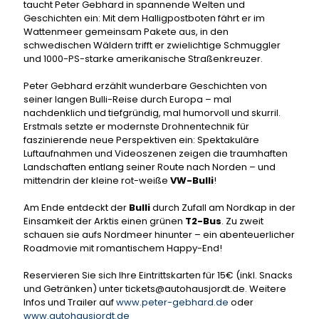
taucht Peter Gebhard in spannende Welten und
Geschichten ein: Mit dem Halligpostboten fährt er im
Wattenmeer gemeinsam Pakete aus, in den
schwedischen Wäldern trifft er zwielichtige Schmuggler
und 1000-PS-starke amerikanische Straßenkreuzer.
Peter Gebhard erzählt wunderbare Geschichten von
seiner langen Bulli-Reise durch Europa – mal
nachdenklich und tiefgründig, mal humorvoll und skurril.
Erstmals setzte er modernste Drohnentechnik für
faszinierende neue Perspektiven ein: Spektakuläre
Luftaufnahmen und Videoszenen zeigen die traumhaften
Landschaften entlang seiner Route nach Norden – und
mittendrin der kleine rot-weiße
VW-Bulli
!
Am Ende entdeckt der
Bulli
durch Zufall am Nordkap in der
Einsamkeit der Arktis einen grünen
T2-Bus
. Zu zweit
schauen sie aufs Nordmeer hinunter – ein abenteuerlicher
Roadmovie mit romantischem Happy-End!
Reservieren Sie sich Ihre Eintrittskarten für 15€ (inkl. Snacks
und Getränken) unter tickets@autohausjordt.de. Weitere
Infos und Trailer auf
www.peter-gebhard.de
oder
www.autohausjordt.de