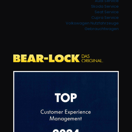
Audi Service
Skoda Service
Seat Service
Cupra Service
Volkswagen Nutzfahrzeuge
Gebrauchtwagen