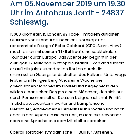
Am 05.November 2019 um 19.30
Uhr im
Autohaus Jordt - 24837
Schleswig
.
15000 Kilometer, 15 Länder, 99 Tage – mit dem kultigsten
Oldtimer von Istanbul bis hoch ans Nordkap! Der
renommierte Fotograf Peter Gebhard (GEO, Stern, View)
machte sich mit seinem
T1-Bulli
auf eine spektakuläre
Tour quer durch Europa: Das Abenteuer beginnt in der
quirligen 15-Millionen-Metropole Istanbul. Von dort tuckert
er auf teils jahrtausendealten Routen durch die
archaischen Gebirgslandschaften des Balkans. Unterwegs
lebt er am Heiligen Berg Athos eine Woche bei
griechischen Mönchen im Kloster und begegnet in den
wilden albanischen Bergen einem Mädchen, das sich nur
durch Fernsehen selber Deutsch beigebracht hat. Er trifft
Trickdiebe, Leuchtturmwärter und kämpferische
Bierbrauer, entdeckt eine Liebesinsel in Kroatien und hoch
oben in den Alpen ein kleines Dorf, in dem die Bewohner
noch eine Sprache aus dem Mittelalter sprechen.
Überall sorgt der sympathische T1-Bulli für Aufsehen,